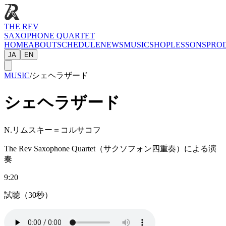
THE REV
SAXOPHONE QUARTET
HOME
ABOUT
SCHEDULE
NEWS
MUSIC
SHOP
LESSONS
PRO
JA
EN
MUSIC
/
シェヘラザード
シェヘラザード
N.リムスキー＝コルサコフ
The Rev Saxophone Quartet（サクソフォン四重奏）による演
奏
9:20
試聴（30秒）