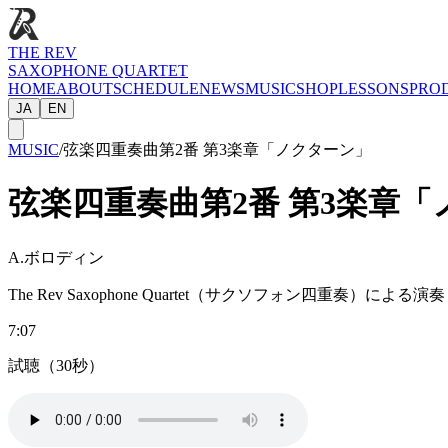
THE REV
SAXOPHONE QUARTET
HOME
ABOUT
SCHEDULE
NEWS
MUSIC
SHOP
LESSONS
PRO
JA
EN
MUSIC
/
弦楽四重奏曲第2番 第3楽章「ノクターン」
弦楽四重奏曲第2番 第3楽章
A.ボロディン
The Rev Saxophone Quartet（サクソフォン四重奏）による演奏
7:07
試聴（30秒）