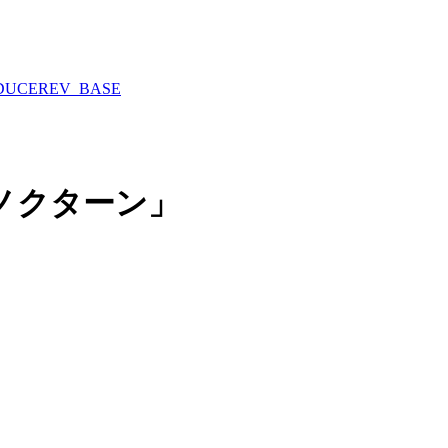
DUCE
REV_BASE
「ノクターン」