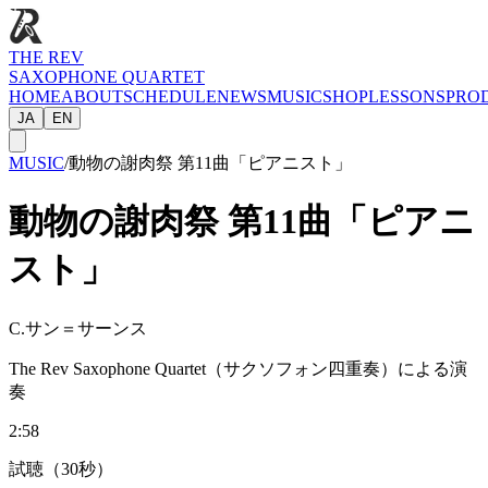
THE REV
SAXOPHONE QUARTET
HOME
ABOUT
SCHEDULE
NEWS
MUSIC
SHOP
LESSONS
PRO
JA
EN
MUSIC
/
動物の謝肉祭 第11曲「ピアニスト」
動物の謝肉祭 第11曲「ピアニ
スト」
C.サン＝サーンス
The Rev Saxophone Quartet（サクソフォン四重奏）による演
奏
2:58
試聴（30秒）