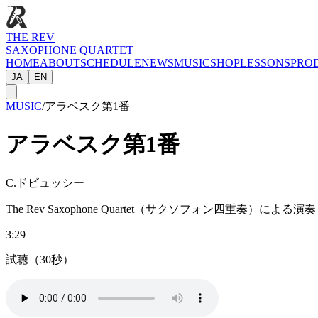
THE REV
SAXOPHONE QUARTET
HOME
ABOUT
SCHEDULE
NEWS
MUSIC
SHOP
LESSONS
PRO
JA
EN
MUSIC
/
アラベスク第1番
アラベスク第1番
C.ドビュッシー
The Rev Saxophone Quartet（サクソフォン四重奏）による演奏
3:29
試聴（30秒）