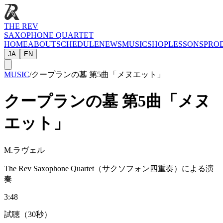
THE REV
SAXOPHONE QUARTET
HOME
ABOUT
SCHEDULE
NEWS
MUSIC
SHOP
LESSONS
PRO
JA
EN
MUSIC
/
クープランの墓 第5曲「メヌエット」
クープランの墓 第5曲「メヌ
エット」
M.ラヴェル
The Rev Saxophone Quartet（サクソフォン四重奏）による演
奏
3:48
試聴（30秒）