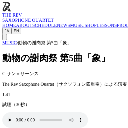
THE REV
SAXOPHONE QUARTET
HOME
ABOUT
SCHEDULE
NEWS
MUSIC
SHOP
LESSONS
PRO
JA
EN
MUSIC
/
動物の謝肉祭 第5曲「象」
動物の謝肉祭 第5曲「象」
C.サン＝サーンス
The Rev Saxophone Quartet（サクソフォン四重奏）による演奏
1:41
試聴（30秒）