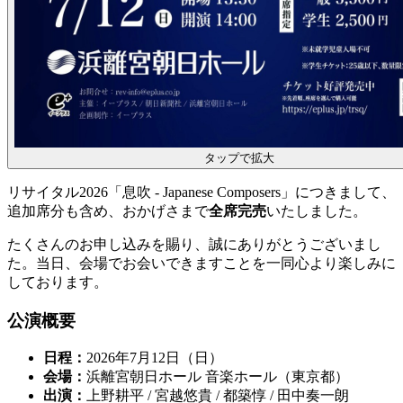
タップで拡大
リサイタル2026「息吹 - Japanese Composers」につきまして、
追加席分も含め、おかげさまで
全席完売
いたしました。
たくさんのお申し込みを賜り、誠にありがとうございまし
た。当日、会場でお会いできますことを一同心より楽しみに
しております。
公演概要
日程：
2026年7月12日（日）
会場：
浜離宮朝日ホール 音楽ホール（東京都）
出演：
上野耕平 / 宮越悠貴 / 都築惇 / 田中奏一朗