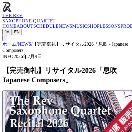
THE REV
SAXOPHONE QUARTET
HOME
ABOUT
SCHEDULE
NEWS
MUSIC
SHOP
LESSONS
PRO
JA
EN
ホーム
/
NEWS
/
【完売御礼】リサイタル2026「息吹 - Japanese
Composers」
INFO
2026年7月9日
【完売御礼】リサイタル2026「息吹 -
Japanese Composers」