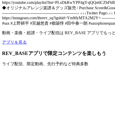
https://youtube.com/playlist?list=PLsDkRwYPP4gYsjQQn
◆オリジナルアレンジ楽譜＆グッズ販売 / Purchase Score&Goods https://www.therevs
------------------------------------------------------------ ↓↓↓Twitter Page↓↓
https://instagram.com/therev_sq?igshid=YmMyMTA2M2Y= ---------
#sax #上野耕平 #宮越悠貴 #都築惇 #田中奏一朗 #saxophonequart
動画・楽曲・総譜・ライブ配信は REV_BASE アプリでもっ
アプリを見る
REV_BASEアプリで限定コンテンツを楽しもう
ライブ配信、限定動画、先行予約など特典多数