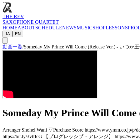
THE REV
SAXOPHONE QUARTET
HOME
ABOUT
SCHEDULE
NEWS
MUSIC
SHOP
LESSONS
PRO
JA
EN
動画一覧
/
Someday My Prince Will Come (Release Ver.) -
Someday My Prince Will Co
Arranger Shohei Wani ▽Purchase Score https://w
https://bit.ly/3vtfIcG 【プログレッシブ・アレンジ】 https://ww