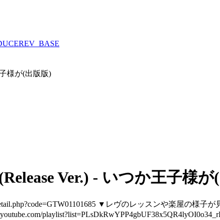
DUCE
REV_BASE
 いつか王子様が(出版版)
me (Release Ver.) - いつか王子
ww.ymm.co.jp/p/detail.php?code=GTW01101685 ▼レヴの
w.youtube.com/playlist?list=PLsDkRwYPP4gbUF38x5QR