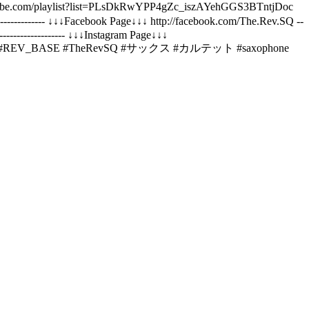
com/playlist?list=PLsDkRwYPP4gZc_iszAYehGGS3BTntjDoc
-------- ↓↓↓Facebook Page↓↓↓ http://facebook.com/The.Rev.SQ --
----------------------- ↓↓↓Instagram Page↓↓↓
axophoneQuartet #REV_BASE #TheRevSQ #サックス #カルテット #saxophone