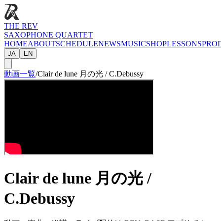
THE REV
SAXOPHONE QUARTET
HOME
ABOUT
SCHEDULE
NEWS
MUSIC
SHOP
LESSONS
PRO
JA
EN
動画一覧
/
Clair de lune 月の光 / C.Debussy
Clair de lune 月の光 /
C.Debussy