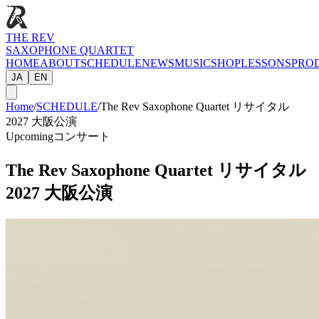
THE REV
SAXOPHONE QUARTET
HOME
ABOUT
SCHEDULE
NEWS
MUSIC
SHOP
LESSONS
PRO
JA
EN
Home
/
SCHEDULE
/
The Rev Saxophone Quartet リサイタル
2027 大阪公演
Upcoming
コンサート
The Rev Saxophone Quartet リサイタル
2027 大阪公演