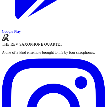
Google Play
THE REV SAXOPHONE QUARTET
A one-of-a-kind ensemble brought to life by four saxophones.