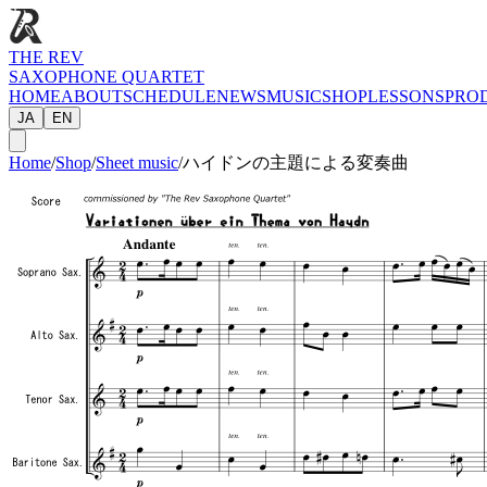
THE REV
SAXOPHONE QUARTET
HOME
ABOUT
SCHEDULE
NEWS
MUSIC
SHOP
LESSONS
PRO
JA
EN
Home
/
Shop
/
Sheet music
/
ハイドンの主題による変奏曲